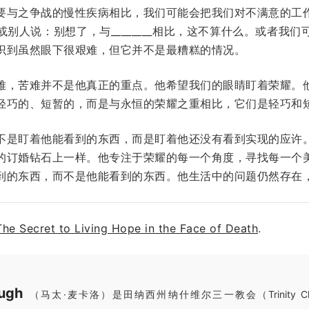
要与之争战的慢性疾病相比，我们可能会把我们对不满意的工
别人说：别想了，与________相比，这不算什么。或者我
识到虽然眼下很艰难，但它并不是最糟糕的情况。
难，苦难并不是他真正的重点。他希望我们的眼睛盯着荣耀。
轻巧的、短暂的，而是与永恒的荣耀之重相比，它们是轻巧和
不是盯着他能看到的东西，而是盯着他还没有看到实现的应许
的订婚钻石上一样。他专注于荣耀的每一个角度，寻找每一个
到的东西，而不是他能看到的东西。他生活中的问题仍然存在
The Secret to Living Hope in the Face of Death
.
ugh
（马太·麦卡洛）是田纳西州纳什维尔三一教会（Trinity Church i