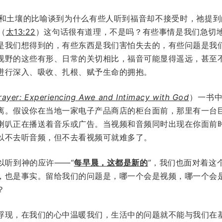
和土壤的比喻谈到为什么有些人听到福音却不接受时，祂提到
（
太13:22
）这句话很有道理，不是吗？有些事情是我们急切
是我们想得到的，有些东西是我们害怕失去的，有些问题是我
视野的这些有形、日常的关切相比，福音可能显得遥远，甚至
进行深入、吸收、扎根、赋予生命的拥抱。
rayer: Experiencing Awe and Intimacy with God
）一书
离。假设你在当地一家电子产品商店的柜台面前，那里有一台
喇叭正在播送着音乐或广告。当视频和音频同时出现在你面前
以不去听音频，但不去看视频可就难多了。
以听到神的应许——“
每早晨，这都是新的
”，我们也面对着这
，也是事实。留给我们的问题是，哪一个会是视频，哪一个会
？
浮现，在我们的心中温暖我们，生活中的问题就不能与我们在