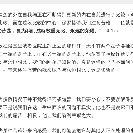
消逝的外在自我与正在不断得到更新的内在自我进行了比较（4:
进行比较。而在这段比较的中心，保罗提请我们注意苦难——也就
的苦楚，要为我们成就极重无比、永远的荣耀。
”（4:17）
放在浴室里或者医院里踩上去的那种秤。天平有两个盘子各挂
在一端的盘子上，而在另一端的盘子上，他放置了神应许给所
；与永恒相比，我们的问题是短暂的。真是这样的吗？不如问
。那带来终生痛苦的残疾呢？与永恒相比，这是短暂的。
大多数情况下并不觉得轻巧或短暂，我们要小心，不要误解保
罗不是说我们在这一生中面临的问题不真实，他也不是说它们
我们的痛苦，相反，他让我们看到荣耀之大。
少某种苦难带来的感受。我们可能会把它与其他人正在处理的