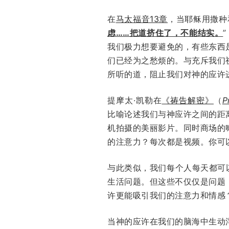
在
马太福音13章
，当耶稣用撒种
虑……把道挤住了，不能结实。
”
我们极力想要避免的，有些东西
们已经为之愁烦的。与充斥我们
所听的道，阻止我们对神的应许
提摩太·凯勒在
《祷告解密》
（
P
比喻论述我们与神应许之间的距
机拍摄的美丽影片。同时商场的
的注意力？每次都是视频。你可
与此类似，我们每个人每天都可
生活问题。但这些不仅仅是问题
许更能吸引我们的注意力和情感
当神的应许在我们的脑海中生动